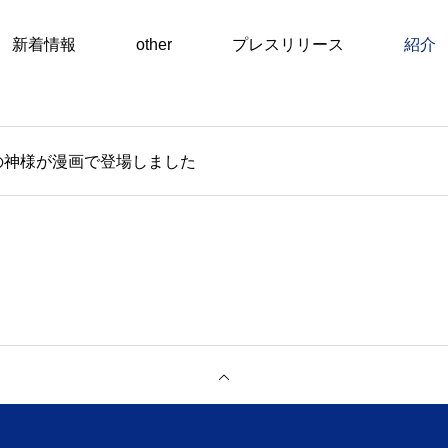
新着情報
other
プレスリリース
紹介
［中古マンション買取再販］ ［不動産売買仲介］
の神様が漫画で登場しました