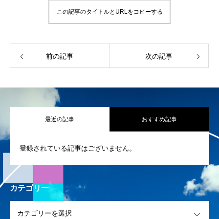
この記事のタイトルとURLをコピーする
前の記事
次の記事
最近の記事
おすすめ記事
HOME
登録されている記事はございません。
会社案内
NAVI HOME［賃貸仲介］ ［中古マンション買取再販］
カテゴリー
OPEN
採用情報
［不動産売買仲介］