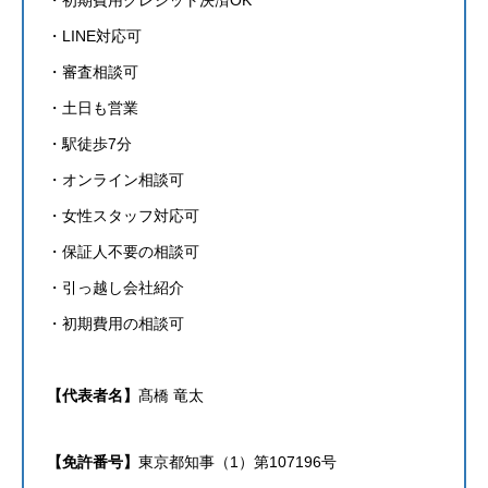
・LINE対応可
・審査相談可
・土日も営業
・駅徒歩7分
・オンライン相談可
・女性スタッフ対応可
・保証人不要の相談可
HOME
・引っ越し会社紹介
会社案内
・初期費用の相談可
NAVI HOME［賃貸仲介］ ［中古マンション買取再販］
【代表者名】
髙橋 竜太
採用情報
［不動産売買仲介］
【免許番号】
東京都知事（1）第107196号
NAVI HOME 採用情報