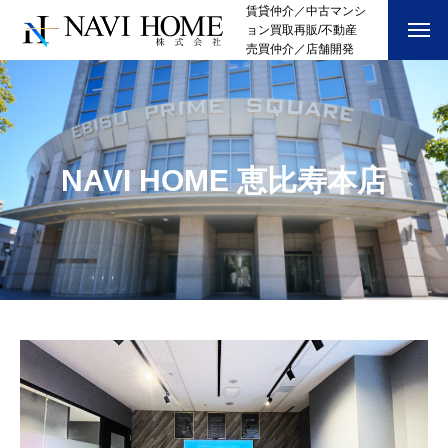
賃貸仲介／中古マンシ
ョン買取再販/不動産
売買仲介／店舗開発
NAVI HOME 恵比寿本店