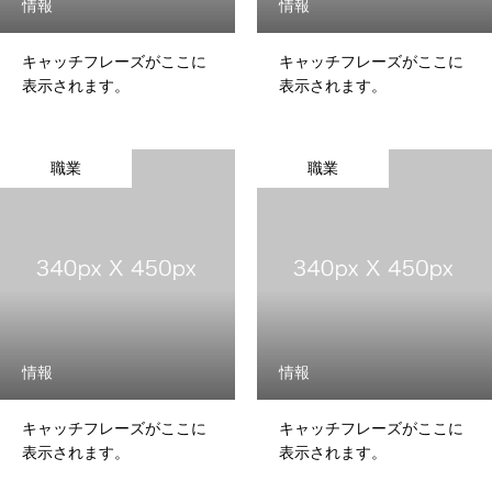
情報
情報
NAVI HOME［賃貸仲介］ ［中古マンション買取再販］
キャッチフレーズがここに
キャッチフレーズがここに
採用情報
［不動産売買仲介］
表示されます。
表示されます。
NAVI HOME 採用情報
職業
職業
物件関連
サービス
お知らせ
お問い合わせフォーム
情報
情報
キャッチフレーズがここに
キャッチフレーズがここに
【電話で問い合わせ】
表示されます。
表示されます。
03-6427-1827
お問い合わせフォーム
プライバシーポリシー