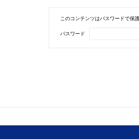
このコンテンツはパスワードで保護
NAVI HOME［賃貸仲介］ 
パスワード
採用情報
NAVI HOME 採用情報
物件関連