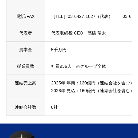
採用情報
［不動産売買仲介］
電話/FAX
［TEL］03-6427-1827（代表） 03-64
NAVI HOME 採用情報
代表者
代表取締役 CEO 髙橋 竜太
物件関連
資本金
5千万円
サービス
従業員数
社員936人 ※グループ全体
お知らせ
連結売上高
2025年 年商：120億円（連結会社を含む）
お問い合わせフォーム
2026年 見込：160億円（連結会社を含む）
連結会社数
8社
【電話で問い合わせ】
03-6427-1827
お問い合わせフォーム
プライバシーポリシー