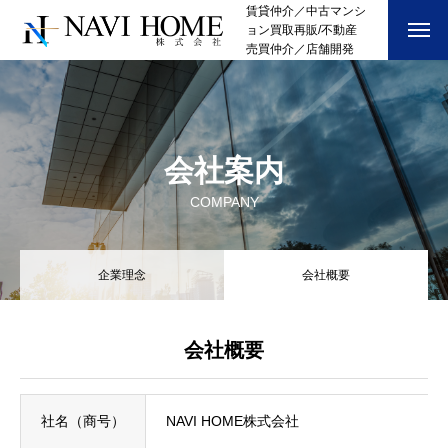
賃貸仲介／中古マンシ
ョン買取再販/不動産
売買仲介／店舗開発
会社案内
COMPANY
企業理念
会社概要
会社概要
社名（商号）
NAVI HOME株式会社