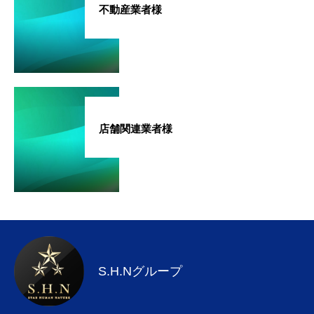
不動産業者様
HOME
会社案内
NAVI HOME［賃貸仲介］ ［中古マンション買取再販］
店舗関連業者様
採用情報
［不動産売買仲介］
NAVI HOME 採用情報
物件関連
サービス
S.H.Nグループ
お知らせ