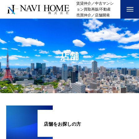
賃貸仲介／中古マンシ
ョン買取再販/不動産
売買仲介／店舗開発
店舗
店舗をお探しの方